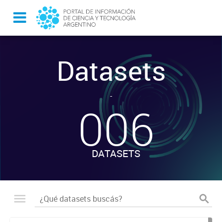
Datasets
-
006
DATASETS