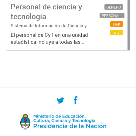
Personal de ciencia y
GÉNERO
tecnología
PERSONAL CIENTÍFICO-TECNOLÓGICO
json
Sistema de Información de Ciencia y
Tecnología Argentino (SICYTAR)
csv
El personal de CyT en una unidad
estadística incluye a todas las
personas involucradas
directamente en I+D así como a
aquellas que brindan servicios
directos para las actividades de I +
D (como...