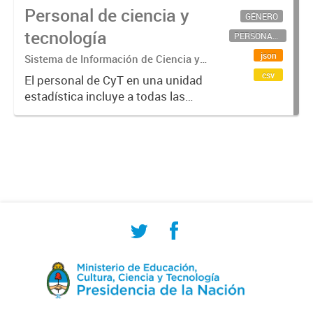
Personal de ciencia y
GÉNERO
tecnología
PERSONAL CIENTÍFICO-TECNOLÓGICO
json
Sistema de Información de Ciencia y
Tecnología Argentino (SICYTAR)
csv
El personal de CyT en una unidad
estadística incluye a todas las
personas involucradas
directamente en I+D así como a
aquellas que brindan servicios
directos para las actividades de I +
D (como...