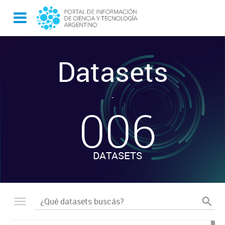
Datasets
-
006
DATASETS