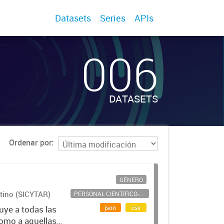
Datasets
Series
APIs
006
DATASETS
Ordenar por
GÉNERO
ntino (SICYTAR)
PERSONAL CIENTÍFICO-TECNOLÓGICO
json
csv
uye a todas las
como a aquellas