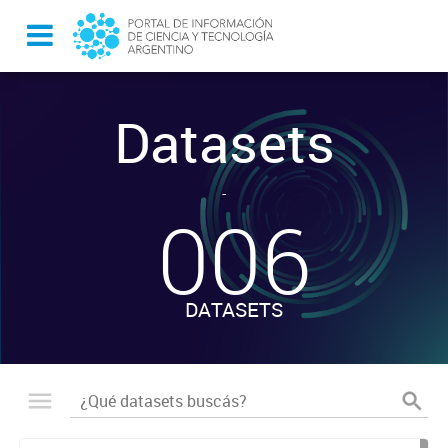
Datasets
-
006
DATASETS