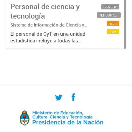
Personal de ciencia y
GÉNERO
tecnología
PERSONAL CIENTÍFICO-TECNOLÓGICO
json
Sistema de Información de Ciencia y
Tecnología Argentino (SICYTAR)
csv
El personal de CyT en una unidad
estadística incluye a todas las
personas involucradas
directamente en I+D así como a
aquellas que brindan servicios
directos para las actividades de I +
D (como...