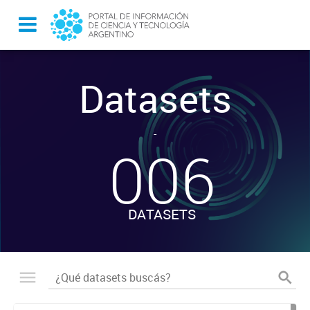
Datasets
-
006
DATASETS