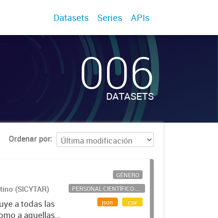
Datasets
Series
APIs
006
DATASETS
Ordenar por
GÉNERO
ntino (SICYTAR)
PERSONAL CIENTÍFICO-TECNOLÓGICO
json
csv
uye a todas las
como a aquellas