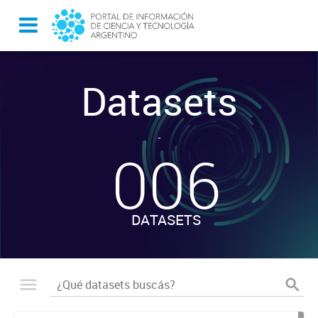
Datasets
-
006
DATASETS