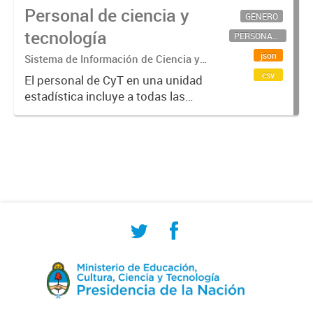
Personal de ciencia y
GÉNERO
tecnología
PERSONAL CIENTÍFICO-TECNOLÓGICO
json
Sistema de Información de Ciencia y
Tecnología Argentino (SICYTAR)
csv
El personal de CyT en una unidad
estadística incluye a todas las
personas involucradas
directamente en I+D así como a
aquellas que brindan servicios
directos para las actividades de I +
D (como...