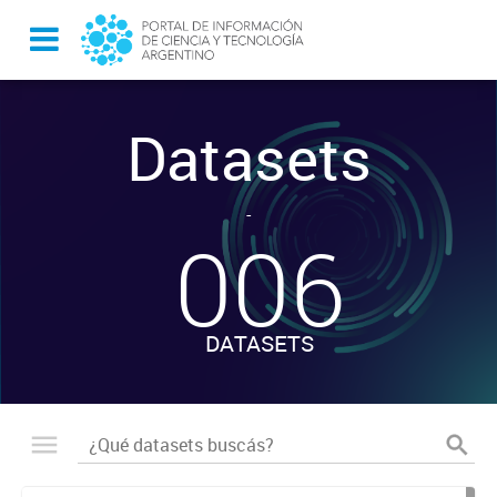
Datasets
-
006
DATASETS