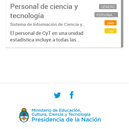
Personal de ciencia y
GÉNERO
tecnología
PERSONAL CIENTÍFICO-TECNOLÓGICO
json
Sistema de Información de Ciencia y
Tecnología Argentino (SICYTAR)
csv
El personal de CyT en una unidad
estadística incluye a todas las
personas involucradas
directamente en I+D así como a
aquellas que brindan servicios
directos para las actividades de I +
D (como...