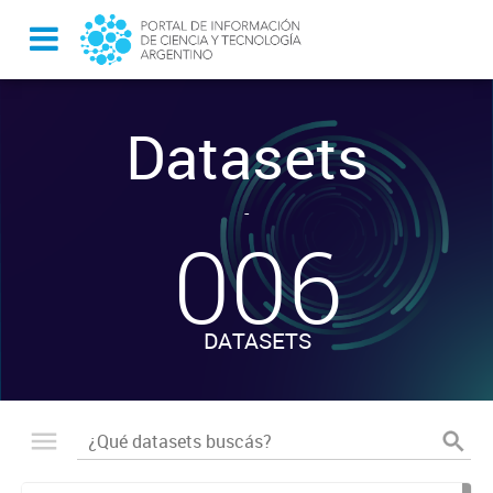
Datasets
-
006
DATASETS