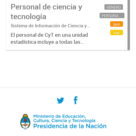
Personal de ciencia y
GÉNERO
tecnología
PERSONAL CIENTÍFICO-TECNOLÓGICO
json
Sistema de Información de Ciencia y
Tecnología Argentino (SICYTAR)
csv
El personal de CyT en una unidad
estadística incluye a todas las
personas involucradas
directamente en I+D así como a
aquellas que brindan servicios
directos para las actividades de I +
D (como...