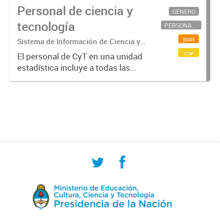
Personal de ciencia y
GÉNERO
tecnología
PERSONAL CIENTÍFICO-TECNOLÓGICO
json
Sistema de Información de Ciencia y
Tecnología Argentino (SICYTAR)
csv
El personal de CyT en una unidad
estadística incluye a todas las
personas involucradas
directamente en I+D así como a
aquellas que brindan servicios
directos para las actividades de I +
D (como...