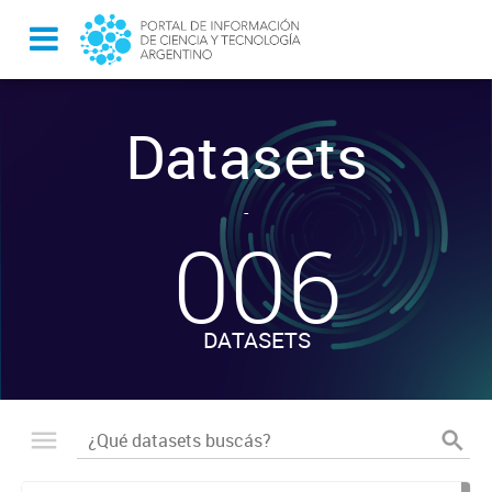
Datasets
-
006
DATASETS