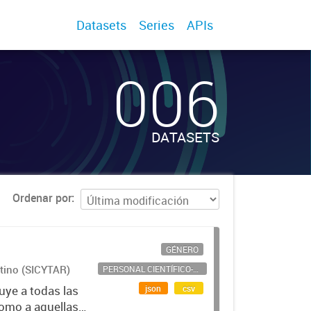
Datasets
Series
APIs
006
DATASETS
Ordenar por
GÉNERO
ntino (SICYTAR)
PERSONAL CIENTÍFICO-TECNOLÓGICO
json
csv
uye a todas las
como a aquellas