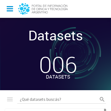
Datasets
-
006
DATASETS