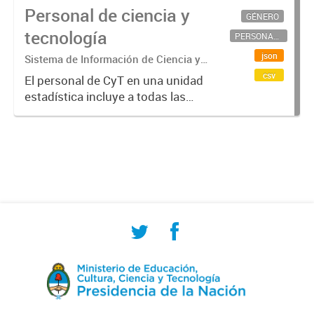
Personal de ciencia y
GÉNERO
tecnología
PERSONAL CIENTÍFICO-TECNOLÓGICO
json
Sistema de Información de Ciencia y
Tecnología Argentino (SICYTAR)
csv
El personal de CyT en una unidad
estadística incluye a todas las
personas involucradas
directamente en I+D así como a
aquellas que brindan servicios
directos para las actividades de I +
D (como...