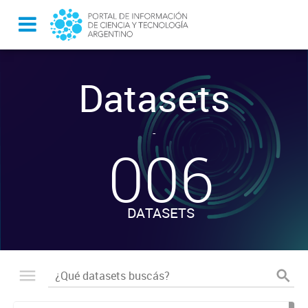
Datasets
-
006
DATASETS