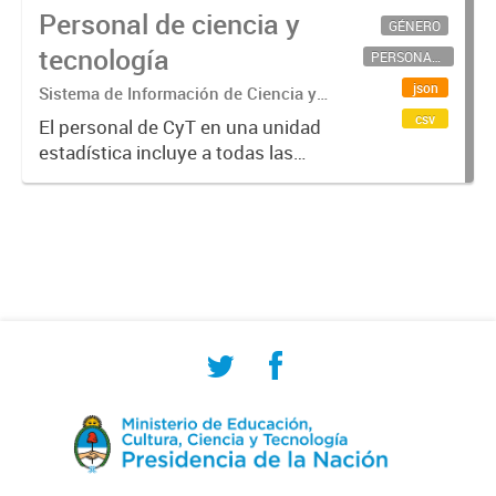
Personal de ciencia y
GÉNERO
tecnología
PERSONAL CIENTÍFICO-TECNOLÓGICO
json
Sistema de Información de Ciencia y
Tecnología Argentino (SICYTAR)
csv
El personal de CyT en una unidad
estadística incluye a todas las
personas involucradas
directamente en I+D así como a
aquellas que brindan servicios
directos para las actividades de I +
D (como...