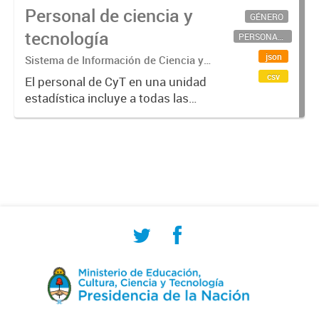
Personal de ciencia y
GÉNERO
tecnología
PERSONAL CIENTÍFICO-TECNOLÓGICO
json
Sistema de Información de Ciencia y
Tecnología Argentino (SICYTAR)
csv
El personal de CyT en una unidad
estadística incluye a todas las
personas involucradas
directamente en I+D así como a
aquellas que brindan servicios
directos para las actividades de I +
D (como...