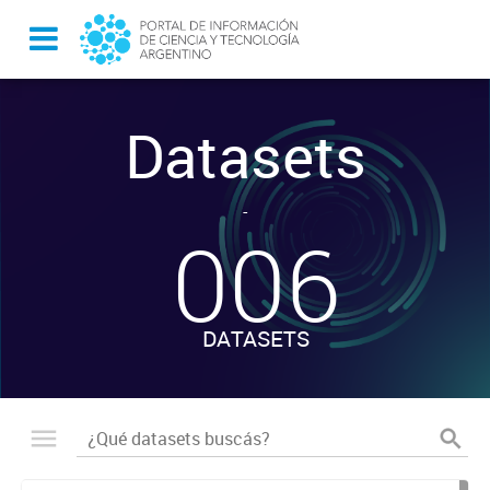
Datasets
-
006
DATASETS