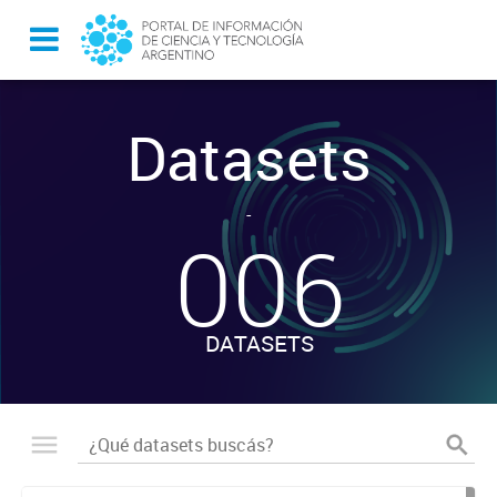
Datasets
-
006
DATASETS