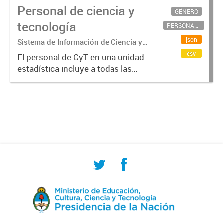
Personal de ciencia y
GÉNERO
tecnología
PERSONAL CIENTÍFICO-TECNOLÓGICO
json
Sistema de Información de Ciencia y
Tecnología Argentino (SICYTAR)
csv
El personal de CyT en una unidad
estadística incluye a todas las
personas involucradas
directamente en I+D así como a
aquellas que brindan servicios
directos para las actividades de I +
D (como...