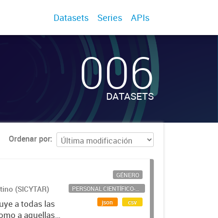
Datasets
Series
APIs
006
DATASETS
Ordenar por
GÉNERO
ntino (SICYTAR)
PERSONAL CIENTÍFICO-TECNOLÓGICO
json
csv
uye a todas las
como a aquellas