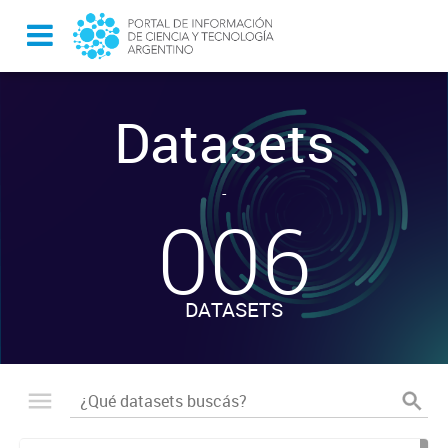
Datasets
-
006
DATASETS