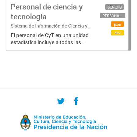
Personal de ciencia y
GÉNERO
tecnología
PERSONAL CIENTÍFICO-TECNOLÓGICO
json
Sistema de Información de Ciencia y
Tecnología Argentino (SICYTAR)
csv
El personal de CyT en una unidad
estadística incluye a todas las
personas involucradas
directamente en I+D así como a
aquellas que brindan servicios
directos para las actividades de I +
D (como...