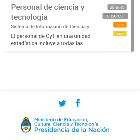
Personal de ciencia y
GÉNERO
tecnología
PERSONAL CIENTÍFICO-TECNOLÓGICO
json
Sistema de Información de Ciencia y
Tecnología Argentino (SICYTAR)
csv
El personal de CyT en una unidad
estadística incluye a todas las
personas involucradas
directamente en I+D así como a
aquellas que brindan servicios
directos para las actividades de I +
D (como...