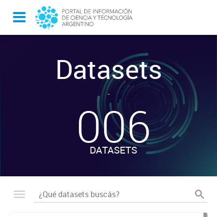
Datasets
-
006
DATASETS