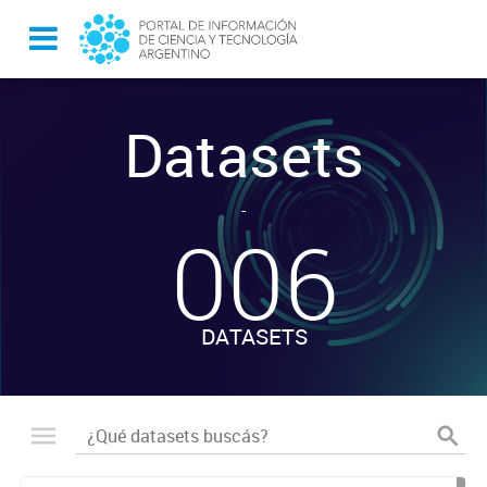
Datasets
-
006
DATASETS