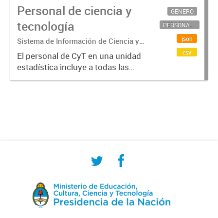
Personal de ciencia y
GÉNERO
tecnología
PERSONAL CIENTÍFICO-TECNOLÓGICO
json
Sistema de Información de Ciencia y
Tecnología Argentino (SICYTAR)
csv
El personal de CyT en una unidad
estadística incluye a todas las
personas involucradas
directamente en I+D así como a
aquellas que brindan servicios
directos para las actividades de I +
D (como...