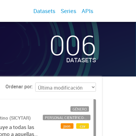
Datasets
Series
APIs
006
DATASETS
Ordenar por
GÉNERO
ntino (SICYTAR)
PERSONAL CIENTÍFICO-TECNOLÓGICO
json
csv
uye a todas las
como a aquellas