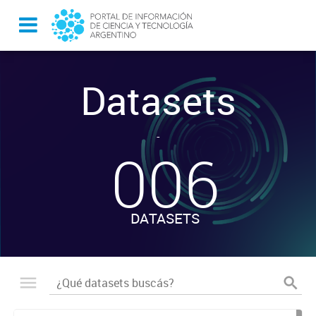
Datasets
-
006
DATASETS