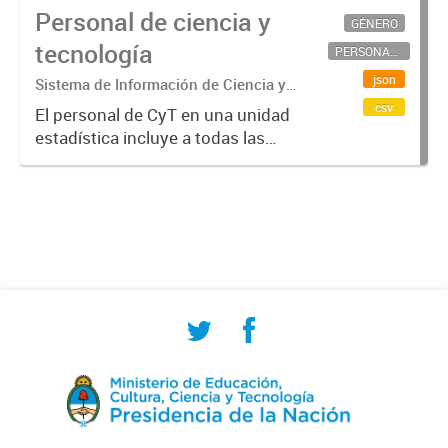
Personal de ciencia y
GÉNERO
tecnología
PERSONAL CIENTÍFICO-TECNOLÓGICO
json
Sistema de Información de Ciencia y
Tecnología Argentino (SICYTAR)
csv
El personal de CyT en una unidad
estadística incluye a todas las
personas involucradas
directamente en I+D así como a
aquellas que brindan servicios
directos para las actividades de I +
D (como...