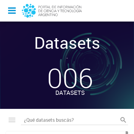
Datasets
-
006
DATASETS