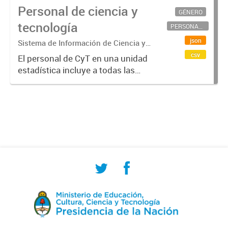
Personal de ciencia y
GÉNERO
tecnología
PERSONAL CIENTÍFICO-TECNOLÓGICO
json
Sistema de Información de Ciencia y
Tecnología Argentino (SICYTAR)
csv
El personal de CyT en una unidad
estadística incluye a todas las
personas involucradas
directamente en I+D así como a
aquellas que brindan servicios
directos para las actividades de I +
D (como...