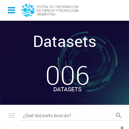
Datasets
-
006
DATASETS