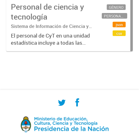
Personal de ciencia y
GÉNERO
tecnología
PERSONAL CIENTÍFICO-TECNOLÓGICO
json
Sistema de Información de Ciencia y
Tecnología Argentino (SICYTAR)
csv
El personal de CyT en una unidad
estadística incluye a todas las
personas involucradas
directamente en I+D así como a
aquellas que brindan servicios
directos para las actividades de I +
D (como...