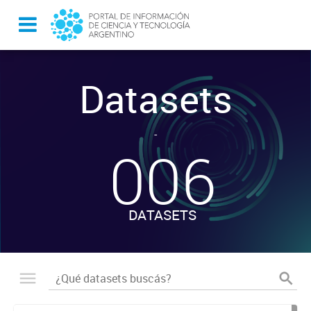
Datasets
-
006
DATASETS