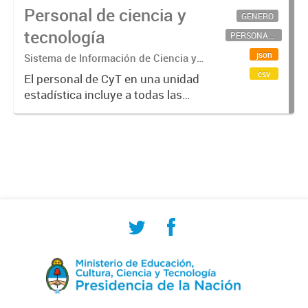
Personal de ciencia y
GÉNERO
tecnología
PERSONAL CIENTÍFICO-TECNOLÓGICO
json
Sistema de Información de Ciencia y
Tecnología Argentino (SICYTAR)
csv
El personal de CyT en una unidad
estadística incluye a todas las
personas involucradas
directamente en I+D así como a
aquellas que brindan servicios
directos para las actividades de I +
D (como...