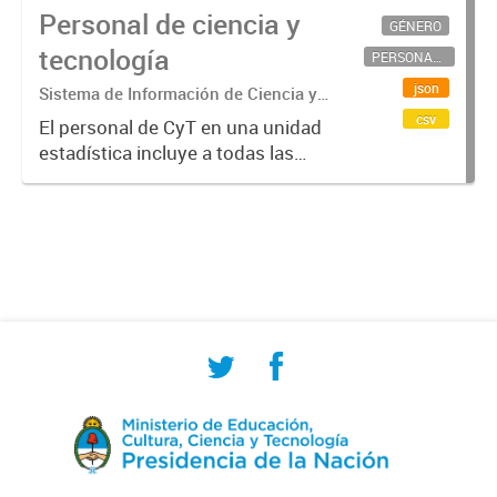
Personal de ciencia y
GÉNERO
tecnología
PERSONAL CIENTÍFICO-TECNOLÓGICO
json
Sistema de Información de Ciencia y
Tecnología Argentino (SICYTAR)
csv
El personal de CyT en una unidad
estadística incluye a todas las
personas involucradas
directamente en I+D así como a
aquellas que brindan servicios
directos para las actividades de I +
D (como...