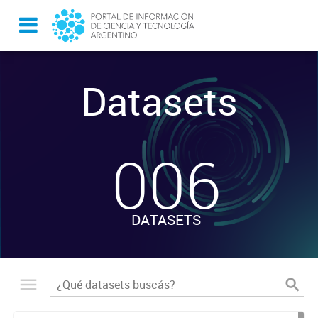
Datasets
-
006
DATASETS