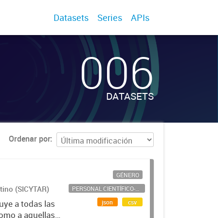
Datasets
Series
APIs
006
DATASETS
Ordenar por
GÉNERO
ntino (SICYTAR)
PERSONAL CIENTÍFICO-TECNOLÓGICO
json
csv
uye a todas las
como a aquellas