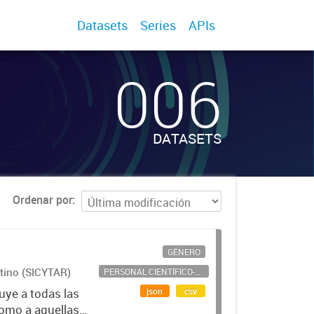
Datasets
Series
APIs
006
DATASETS
Ordenar por
GÉNERO
ntino (SICYTAR)
PERSONAL CIENTÍFICO-TECNOLÓGICO
json
csv
uye a todas las
como a aquellas