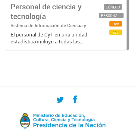
Personal de ciencia y
GÉNERO
tecnología
PERSONAL CIENTÍFICO-TECNOLÓGICO
json
Sistema de Información de Ciencia y
Tecnología Argentino (SICYTAR)
csv
El personal de CyT en una unidad
estadística incluye a todas las
personas involucradas
directamente en I+D así como a
aquellas que brindan servicios
directos para las actividades de I +
D (como...