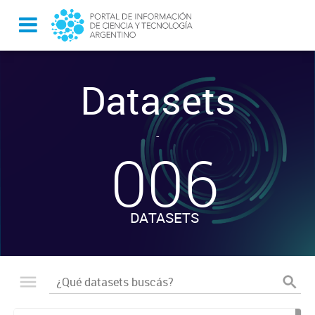
Datasets
-
006
DATASETS