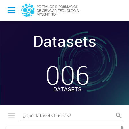
Datasets
-
006
DATASETS