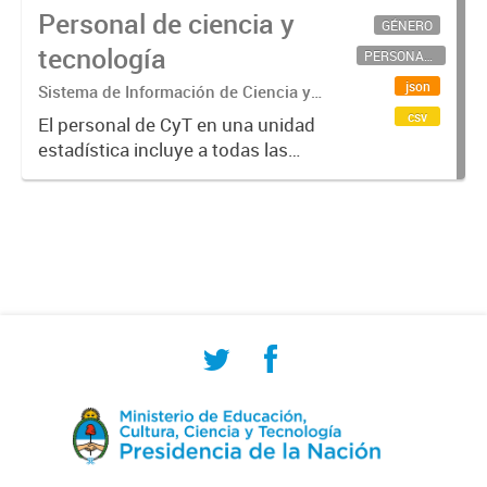
Personal de ciencia y
GÉNERO
tecnología
PERSONAL CIENTÍFICO-TECNOLÓGICO
json
Sistema de Información de Ciencia y
Tecnología Argentino (SICYTAR)
csv
El personal de CyT en una unidad
estadística incluye a todas las
personas involucradas
directamente en I+D así como a
aquellas que brindan servicios
directos para las actividades de I +
D (como...