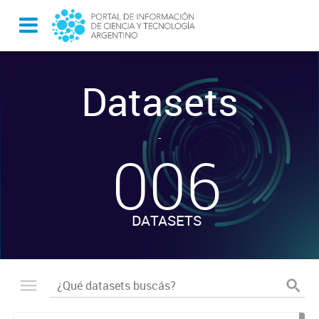
Datasets
-
006
DATASETS