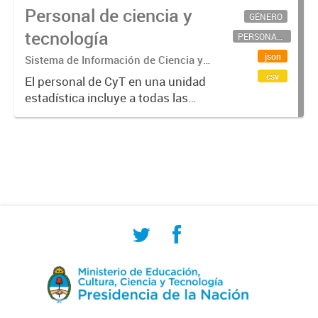
Personal de ciencia y
GÉNERO
tecnología
PERSONAL CIENTÍFICO-TECNOLÓGICO
json
Sistema de Información de Ciencia y
Tecnología Argentino (SICYTAR)
csv
El personal de CyT en una unidad
estadística incluye a todas las
personas involucradas
directamente en I+D así como a
aquellas que brindan servicios
directos para las actividades de I +
D (como...