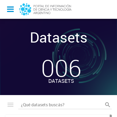
Datasets
-
006
DATASETS