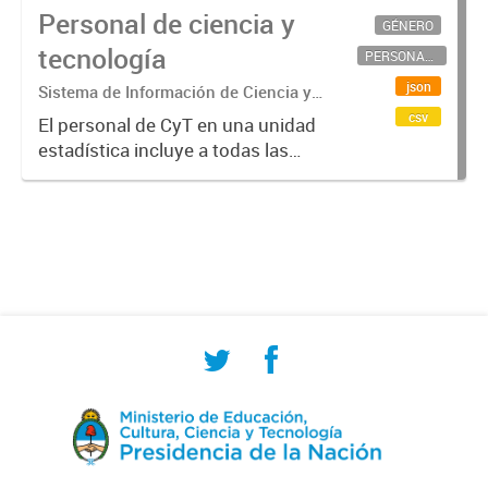
Personal de ciencia y
GÉNERO
tecnología
PERSONAL CIENTÍFICO-TECNOLÓGICO
json
Sistema de Información de Ciencia y
Tecnología Argentino (SICYTAR)
csv
El personal de CyT en una unidad
estadística incluye a todas las
personas involucradas
directamente en I+D así como a
aquellas que brindan servicios
directos para las actividades de I +
D (como...