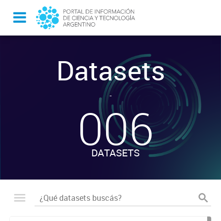
Datasets
-
006
DATASETS