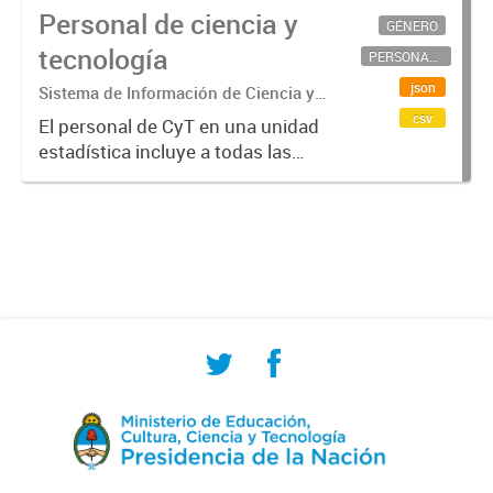
Personal de ciencia y
GÉNERO
tecnología
PERSONAL CIENTÍFICO-TECNOLÓGICO
json
Sistema de Información de Ciencia y
Tecnología Argentino (SICYTAR)
csv
El personal de CyT en una unidad
estadística incluye a todas las
personas involucradas
directamente en I+D así como a
aquellas que brindan servicios
directos para las actividades de I +
D (como...