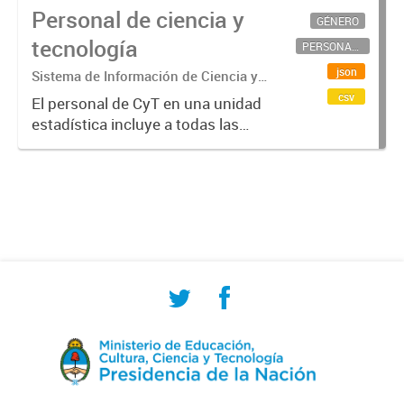
Personal de ciencia y
GÉNERO
tecnología
PERSONAL CIENTÍFICO-TECNOLÓGICO
json
Sistema de Información de Ciencia y
Tecnología Argentino (SICYTAR)
csv
El personal de CyT en una unidad
estadística incluye a todas las
personas involucradas
directamente en I+D así como a
aquellas que brindan servicios
directos para las actividades de I +
D (como...