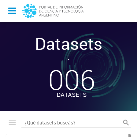
Datasets
-
006
DATASETS