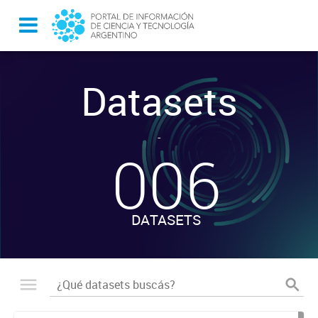
Datasets
-
006
DATASETS