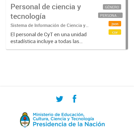
Personal de ciencia y
GÉNERO
tecnología
PERSONAL CIENTÍFICO-TECNOLÓGICO
json
Sistema de Información de Ciencia y
Tecnología Argentino (SICYTAR)
csv
El personal de CyT en una unidad
estadística incluye a todas las
personas involucradas
directamente en I+D así como a
aquellas que brindan servicios
directos para las actividades de I +
D (como...