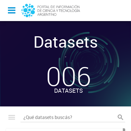
Datasets
-
006
DATASETS