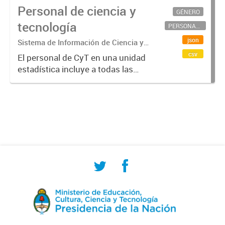
Personal de ciencia y
GÉNERO
tecnología
PERSONAL CIENTÍFICO-TECNOLÓGICO
json
Sistema de Información de Ciencia y
Tecnología Argentino (SICYTAR)
csv
El personal de CyT en una unidad
estadística incluye a todas las
personas involucradas
directamente en I+D así como a
aquellas que brindan servicios
directos para las actividades de I +
D (como...