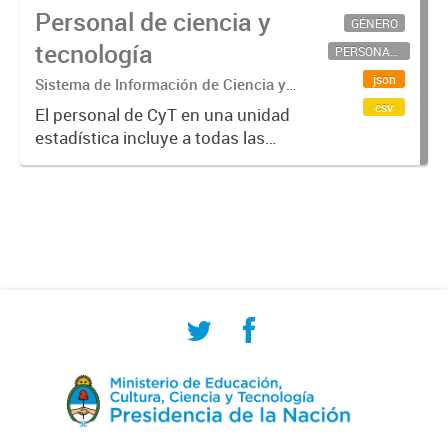
Personal de ciencia y
GÉNERO
tecnología
PERSONAL CIENTÍFICO-TECNOLÓGICO
json
Sistema de Información de Ciencia y
Tecnología Argentino (SICYTAR)
csv
El personal de CyT en una unidad
estadística incluye a todas las
personas involucradas
directamente en I+D así como a
aquellas que brindan servicios
directos para las actividades de I +
D (como...