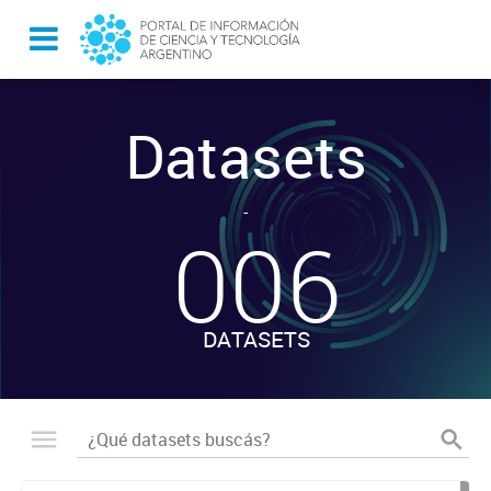
Datasets
-
006
DATASETS