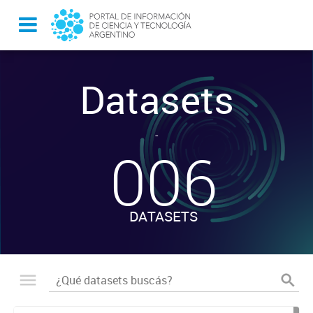
Datasets
-
006
DATASETS