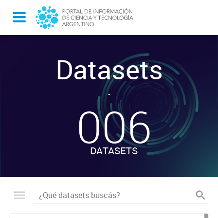
Datasets
-
006
DATASETS