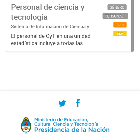
Personal de ciencia y
GÉNERO
tecnología
PERSONAL CIENTÍFICO-TECNOLÓGICO
json
Sistema de Información de Ciencia y
Tecnología Argentino (SICYTAR)
csv
El personal de CyT en una unidad
estadística incluye a todas las
personas involucradas
directamente en I+D así como a
aquellas que brindan servicios
directos para las actividades de I +
D (como...