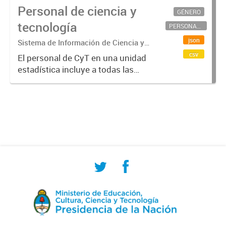
Personal de ciencia y
GÉNERO
tecnología
PERSONAL CIENTÍFICO-TECNOLÓGICO
json
Sistema de Información de Ciencia y
Tecnología Argentino (SICYTAR)
csv
El personal de CyT en una unidad
estadística incluye a todas las
personas involucradas
directamente en I+D así como a
aquellas que brindan servicios
directos para las actividades de I +
D (como...