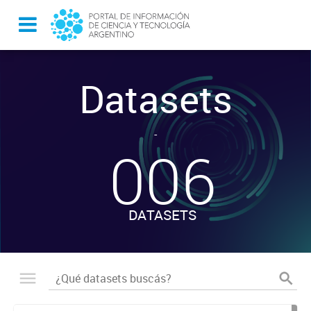
Datasets
-
006
DATASETS