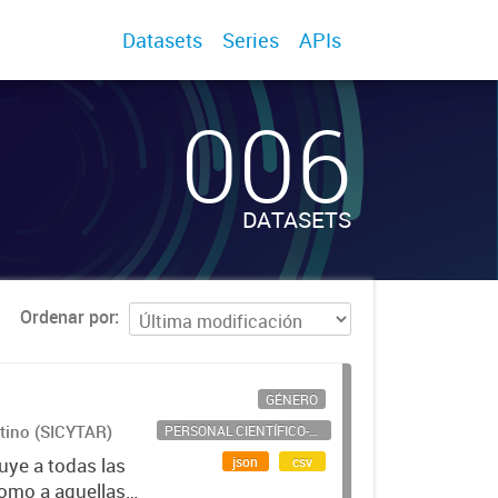
Datasets
Series
APIs
006
DATASETS
Ordenar por
GÉNERO
ntino (SICYTAR)
PERSONAL CIENTÍFICO-TECNOLÓGICO
json
csv
uye a todas las
como a aquellas