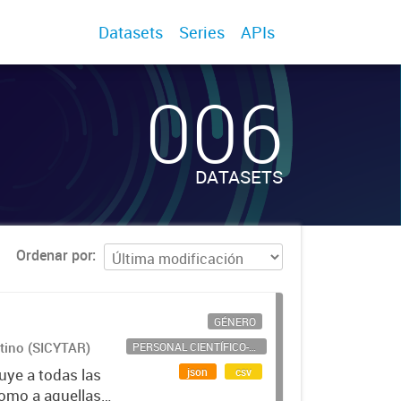
Datasets
Series
APIs
006
DATASETS
Ordenar por
GÉNERO
ntino (SICYTAR)
PERSONAL CIENTÍFICO-TECNOLÓGICO
json
csv
uye a todas las
como a aquellas