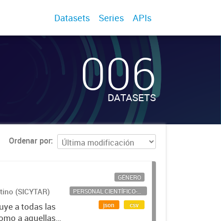
Datasets
Series
APIs
006
DATASETS
Ordenar por
GÉNERO
ntino (SICYTAR)
PERSONAL CIENTÍFICO-TECNOLÓGICO
json
csv
uye a todas las
como a aquellas