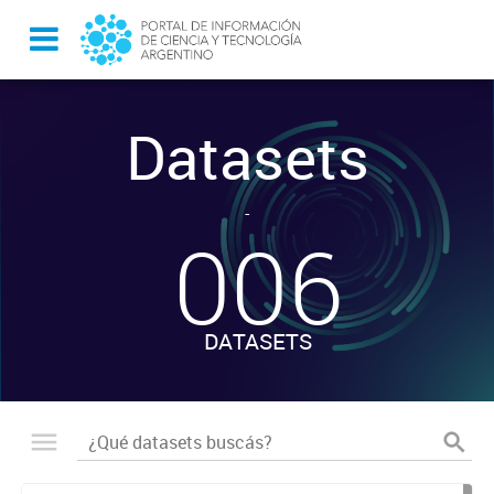
Datasets
-
006
DATASETS