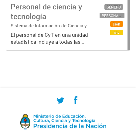
Personal de ciencia y
GÉNERO
tecnología
PERSONAL CIENTÍFICO-TECNOLÓGICO
json
Sistema de Información de Ciencia y
Tecnología Argentino (SICYTAR)
csv
El personal de CyT en una unidad
estadística incluye a todas las
personas involucradas
directamente en I+D así como a
aquellas que brindan servicios
directos para las actividades de I +
D (como...