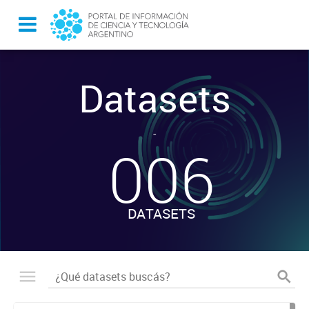
Datasets
-
006
DATASETS