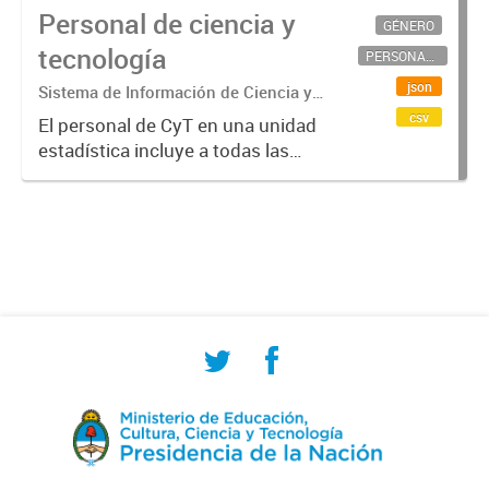
Personal de ciencia y
GÉNERO
tecnología
PERSONAL CIENTÍFICO-TECNOLÓGICO
json
Sistema de Información de Ciencia y
Tecnología Argentino (SICYTAR)
csv
El personal de CyT en una unidad
estadística incluye a todas las
personas involucradas
directamente en I+D así como a
aquellas que brindan servicios
directos para las actividades de I +
D (como...