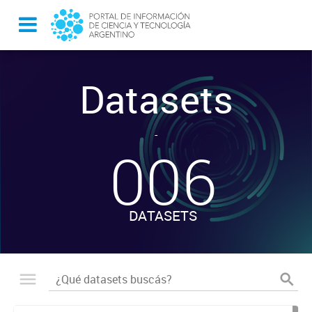
Datasets
-
006
DATASETS