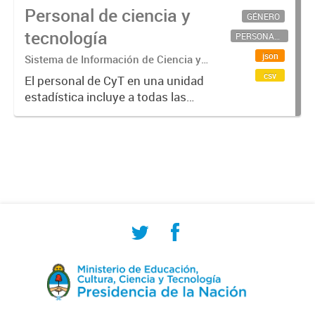
Personal de ciencia y
GÉNERO
tecnología
PERSONAL CIENTÍFICO-TECNOLÓGICO
json
Sistema de Información de Ciencia y
Tecnología Argentino (SICYTAR)
csv
El personal de CyT en una unidad
estadística incluye a todas las
personas involucradas
directamente en I+D así como a
aquellas que brindan servicios
directos para las actividades de I +
D (como...