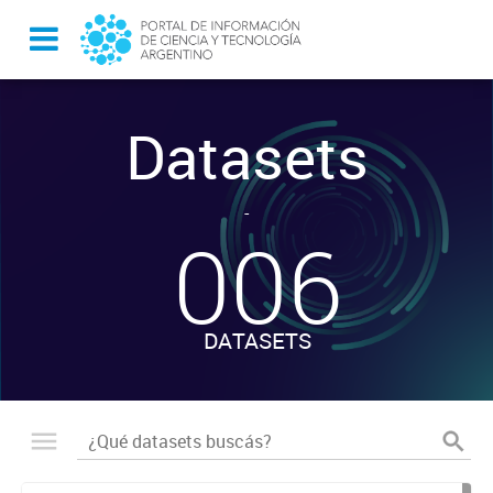
Datasets
-
006
DATASETS