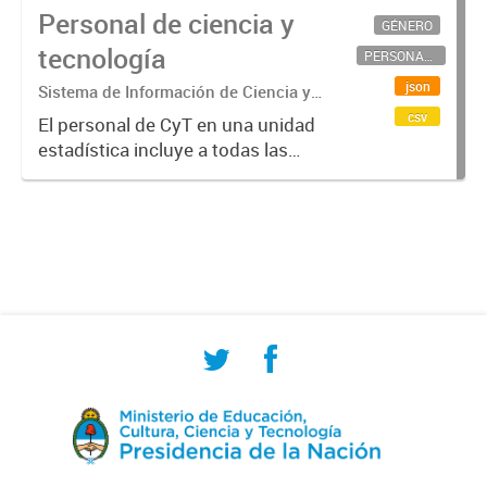
Personal de ciencia y
GÉNERO
tecnología
PERSONAL CIENTÍFICO-TECNOLÓGICO
json
Sistema de Información de Ciencia y
Tecnología Argentino (SICYTAR)
csv
El personal de CyT en una unidad
estadística incluye a todas las
personas involucradas
directamente en I+D así como a
aquellas que brindan servicios
directos para las actividades de I +
D (como...