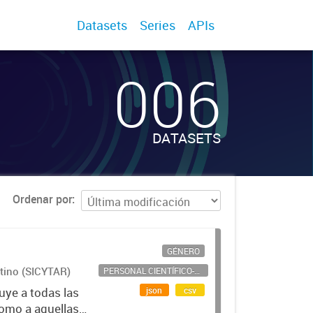
Datasets
Series
APIs
006
DATASETS
Ordenar por
GÉNERO
ntino (SICYTAR)
PERSONAL CIENTÍFICO-TECNOLÓGICO
json
csv
uye a todas las
como a aquellas