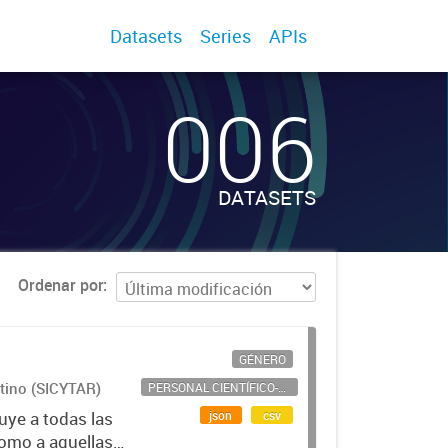
Datasets
Series
APIs
006
DATASETS
Ordenar por
GÉNERO
ntino (SICYTAR)
PERSONAL CIENTÍFICO-TECNOLÓGICO
json
csv
uye a todas las
como a aquellas