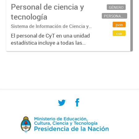
Personal de ciencia y
GÉNERO
tecnología
PERSONAL CIENTÍFICO-TECNOLÓGICO
json
Sistema de Información de Ciencia y
Tecnología Argentino (SICYTAR)
csv
El personal de CyT en una unidad
estadística incluye a todas las
personas involucradas
directamente en I+D así como a
aquellas que brindan servicios
directos para las actividades de I +
D (como...