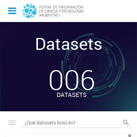
Datasets
-
006
DATASETS