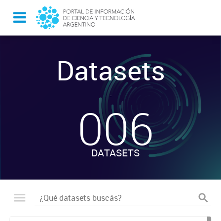
Datasets
-
006
DATASETS