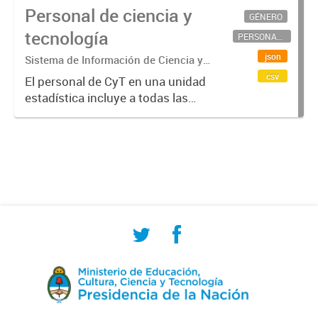
Personal de ciencia y
GÉNERO
tecnología
PERSONAL CIENTÍFICO-TECNOLÓGICO
json
Sistema de Información de Ciencia y
Tecnología Argentino (SICYTAR)
csv
El personal de CyT en una unidad
estadística incluye a todas las
personas involucradas
directamente en I+D así como a
aquellas que brindan servicios
directos para las actividades de I +
D (como...